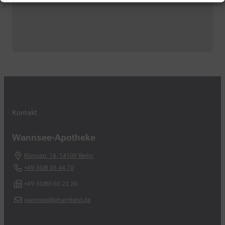
Kontakt
Wannsee-Apotheke
Königstr. 18
,
14109
Berlin
+49-30/8 05 44 70
+49-30/80 60 23 26
wannsee@pharmland.de