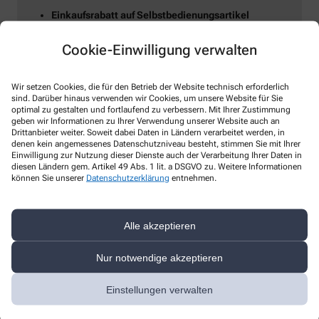
Einkaufsrabatt auf Selbstbedienungsartikel
Wenn Sie mit der Kundenkarte einkaufen, erhalten Sie
einen Rabatt auf alle Artikel des
Cookie-Einwilligung verwalten
Selbstbedienungssortiments.
Falls Sie Fragen zur Kundenkarte haben,
schauen Sie
Wir setzen Cookies, die für den Betrieb der Website technisch erforderlich
einfach bei uns vorbei
, wir werden Sie umfassend beraten.
sind. Darüber hinaus verwenden wir Cookies, um unsere Website für Sie
optimal zu gestalten und fortlaufend zu verbessern. Mit Ihrer Zustimmung
geben wir Informationen zu Ihrer Verwendung unserer Website auch an
Drittanbieter weiter. Soweit dabei Daten in Ländern verarbeitet werden, in
denen kein angemessenes Datenschutzniveau besteht, stimmen Sie mit Ihrer
Einwilligung zur Nutzung dieser Dienste auch der Verarbeitung Ihrer Daten in
diesen Ländern gem. Artikel 49 Abs. 1 lit. a DSGVO zu. Weitere Informationen
können Sie unserer
Datenschutzerklärung
entnehmen.
Alle akzeptieren
Nur notwendige akzeptieren
Einstellungen verwalten